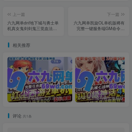
上一篇
下一篇
六九网单dnf地下城与勇士单
六九网单凯旋OL单机版稀有
机真女鬼剑剑鬼三觉血法奶
完整一键服务端GM命令砸
萝真伤二觉带被动100级SS
12段13段宝石
神话
相关推荐
梦幻西游单机版红尘西游2微变独家打造龙魂抽奖令牌四象神兽
DNF地下城与勇士单机
评论
共1条