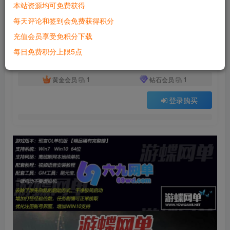
本站资源均可免费获得
付费资源
已售 2363
每天评论和签到会免费获得积分
六九网单怀旧端游预言单机版稀有一键完整服务端极简启动版GM网单
充值会员享受免积分下载
此内容为付费资源，请付费后查看
500
每日免费积分上限5点
积分
1
1
黄金会员
钻石会员
登录购买