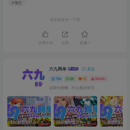
# 预言
喜欢就支持一下吧
点赞
618
分享
收藏
1
六九网单
关注
784
20
12
394W+
这家伙很懒，什么都没有写...
梦幻西游单机版红尘西游2微变独家打造龙魂抽奖令牌四象神兽
DNF地下城与勇士单机版110级神话版4.0全主线任务龙之庭院机械七战神实验室