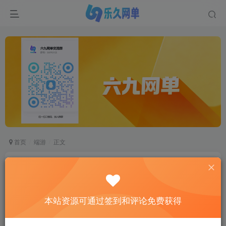
首页
端游
正文
六九网单怀旧端游预言单机版稀有一键完整服务端
极简启动版GM网单
六九网单
本站资源可通过签到和评论免费获得
关注
私信
2个月前更新
1
2699
618