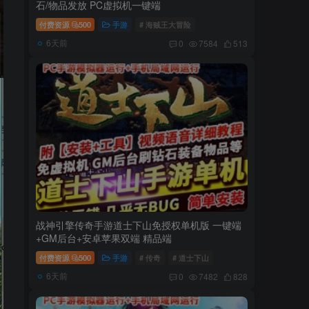
石/物品发放 PC虚拟机一键端
付费资源
500
手游
# 海贼王大冒险
6天前
0
7584
513
战神引擎传奇手游道士下山免授权单机版 一键端
+GM后台+安卓苹果双端 精品端
付费资源
500
手游
# 传奇
# 道士下山
6天前
0
7482
828