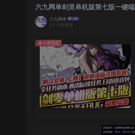
六九网单剑灵单机版第七版一键端 
六九网单
2个月前更新
付费资源