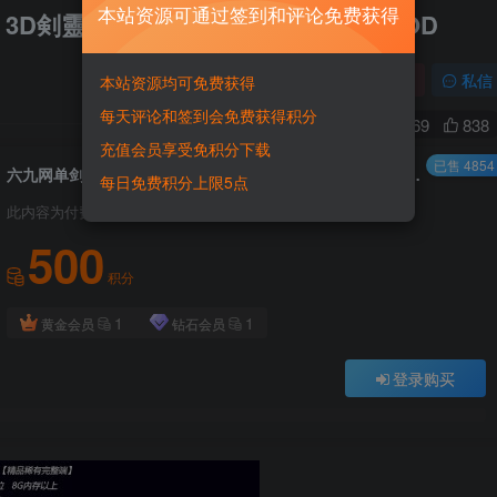
本站资源可通过签到和评论免费获得
3D剣靈BNS单机局域网捏脸包赠送MOD
关注
私信
本站资源均可免费获得
每天评论和签到会免费获得积分
1
1369
838
充值会员享受免积分下载
已售 4854
六九网单剑灵单机版第七版一键端 3D剣靈BNS单机局域网捏脸包赠送MOD
每日免费积分上限5点
此内容为付费资源，请付费后查看
500
积分
1
1
黄金会员
钻石会员
登录购买