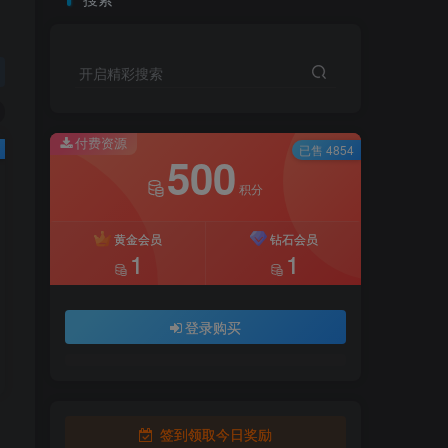
开启精彩搜索
付费资源
已售 4854
500
积分
黄金会员
钻石会员
1
1
登录购买
签到领取今日奖励