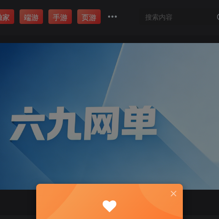
独家
端游
手游
页游