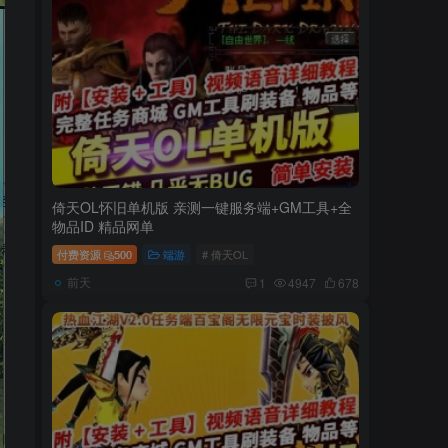
倚天OL怀旧单机版 亲测一键服务端+GM工具+全
物品ID 精品网单
付费资源
500
端游
# 倚天OL
前天
1
4947
678