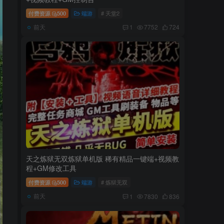
付费资源
500
端游
# 天堂2
前天
1
7752
724
天之炼狱无双炼狱单机版 稀有精品一键端+视频教
程+GM修改工具
付费资源
500
端游
# 炼狱无双
前天
1
7830
836