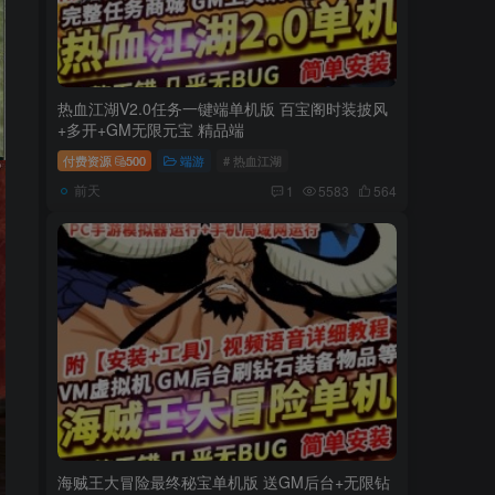
热血江湖V2.0任务一键端单机版 百宝阁时装披风
+多开+GM无限元宝 精品端
付费资源
500
端游
# 热血江湖
前天
1
5583
564
海贼王大冒险最终秘宝单机版 送GM后台+无限钻