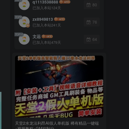
q1113538888
80
已加入本站124天
TOP9
zx8949813
76
已加入本站241天
TOP10
文远
64
已加入本站479天
天堂2水龙法利昂AI假人单机版 稀有精品一键端
+视频教程+GM控制台