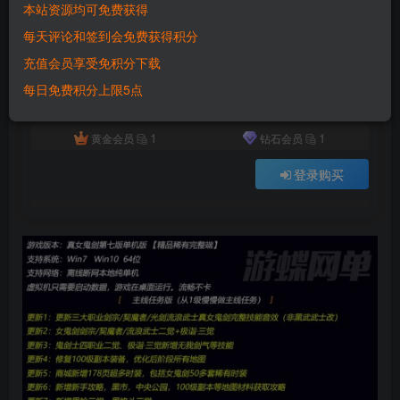
本站资源均可免费获得
付费资源
已售 2601
每天评论和签到会免费获得积分
六九网单真女鬼剑第七版单机版流浪武士男枪男格斗三觉100级副本DNF地下城与勇士
充值会员享受免积分下载
此内容为付费资源，请付费后查看
500
每日免费积分上限5点
积分
1
1
黄金会员
钻石会员
登录购买