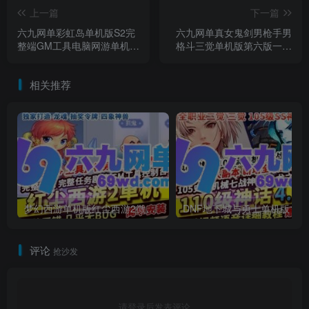
上一篇
下一篇
六九网单彩虹岛单机版S2完
六九网单真女鬼剑男枪手男
整端GM工具电脑网游单机稀
格斗三觉单机版第六版一键
有一键端
端100级副本DNF地下城与
勇士
相关推荐
梦幻西游单机版红尘西游2微变独家打造龙魂抽奖令牌四象神兽
DNF地下城与勇士单机
评论
抢沙发
请登录后发表评论