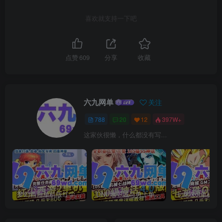
喜欢就支持一下吧
点赞
609
分享
收藏
六九网单
关注
788
20
12
397W+
这家伙很懒，什么都没有写...
梦幻西游单机版红尘西游2微变独家打造龙魂抽奖令牌四象神兽
DNF地下城与勇士单机版110级神话版4.0全主线任务龙之庭院机械七战神实验室