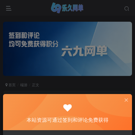
首页
端游
正文
六九网单真女鬼剑第七版单机版流浪武士男枪男格
斗三觉100级副本DNF地下城与勇士
六九网单
本站资源可通过签到和评论免费获得
关注
私信
2个月前更新
0
9286
609