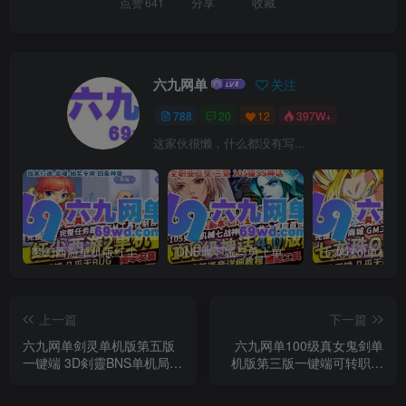
点赞
641
分享
收藏
六九网单
关注
788
20
12
397W+
这家伙很懒，什么都没有写...
梦幻西游单机版红尘西游2微变独家打造龙魂抽奖令牌四象神兽
DNF地下城与勇士单机版110级神话版4.0全主线任务龙之庭院机械七战神实验室
上一篇
下一篇
六九网单剑灵单机版第五版
六九网单100级真女鬼剑单
一键端 3D剣靈BNS单机局域
机版第三版一键端可转职三
网捏脸包赠送MOD网单
觉立绘百级副本DNF地下城
与勇士