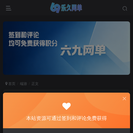
首页
端游
正文
六九网单剑灵单机版第四版一键端 3D剣靈BNS单
机局域网捏脸包赠送MOD网单
六九网单
本站资源可通过签到和评论免费获得
关注
私信
2个月前更新
0
9359
641