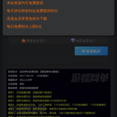
本站资源均可免费获得
付费资源
已售 5291
每天评论和签到会免费获得积分
六九网单剑灵单机版第四版一键端 3D剣靈BNS单机局域网捏脸包赠送MOD网单
充值会员享受免积分下载
此内容为付费资源，请付费后查看
500
每日免费积分上限5点
积分
1
1
黄金会员
钻石会员
登录购买