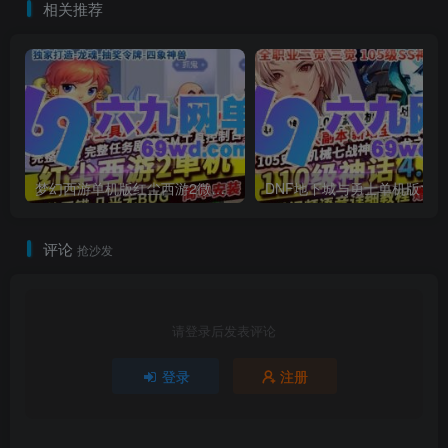
相关推荐
梦幻西游单机版红尘西游2微变独家打造龙魂抽奖令牌四象神兽
DNF地下城与勇士单机
评论
抢沙发
请登录后发表评论
登录
注册