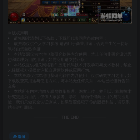
©
版权声明
请先阅读清楚以下条款，下载即代表同意条款内容：
该资源仅供个人学习参考,请勿用于商业用途，否则产生的一切后
果将由您自己承担!
本站资源仅供本地电脑研究软件内含使用，禁止任何非研究设计思
想和原理为目的用途，如需商用请支持正版！
本站仅提供相关网络软件应用代码技术开发学习与技术教材，禁止
未经版权方授权允许私自运营软件或应用行为。
本站资源仅供本地电脑研究软件内含使用，仅供研究学习之用，如
下载改变其用途与使用方式，与本站无任何关系，本站已经进行告知
义务！
本站所有内容均由互联网收集整理、网友上传，并且以计算机技术
研究交流为目的，仅供大家参考、学习，请勿任何商业目的与商业用
途，我们只做安全认证测试，如果资源侵犯了你的版权利益，请联系
站长进行删除。
THE END
端游