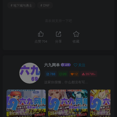
# 地下城与勇士
# DNF
喜欢就支持一下吧
点赞
704
分享
收藏
六九网单
关注
788
20
12
397W+
这家伙很懒，什么都没有写...
梦幻西游单机版红尘西游2微变独家打造龙魂抽奖令牌四象神兽
DNF地下城与勇士单机版110级神话版4.0全主线任务龙之庭院机械七战神实验室