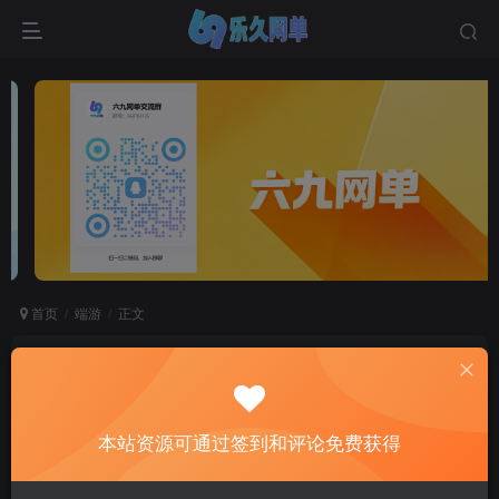
首页
端游
正文
六九网单DNF地下城与勇士100级真女鬼剑单机版
第二版一键端可转职三觉立绘百级副本
六九网单
本站资源可通过签到和评论免费获得
关注
私信
2个月前更新
0
1427
704