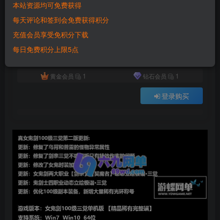
本站资源均可免费获得
付费资源
已售 402
每天评论和签到会免费获得积分
六九网单DNF地下城与勇士100级真女鬼剑单机版第二版一键端可转职三觉立绘百级副本
充值会员享受免积分下载
此内容为付费资源，请付费后查看
500
每日免费积分上限5点
积分
1
1
黄金会员
钻石会员
登录购买