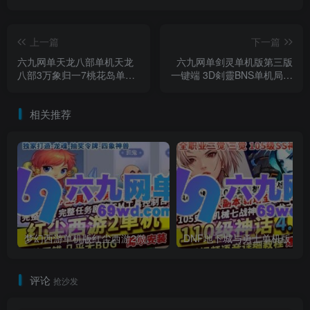
上一篇
下一篇
六九网单天龙八部单机天龙
六九网单剑灵单机版第三版
八部3万象归一7桃花岛单机
一键端 3D剣靈BNS单机局域
版一键端
网捏脸包赠送MOD网单
相关推荐
梦幻西游单机版红尘西游2微变独家打造龙魂抽奖令牌四象神兽
DNF地下城与勇士单机
评论
抢沙发