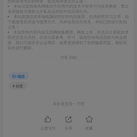
想和原理为目的用途，如需商用请支持正版！
本站仅提供相关网络软件应用代码技术开发学习与技术教材，禁止
未经版权方授权允许私自运营软件或应用行为。
本站资源仅供本地电脑研究软件内含使用，仅供研究学习之用，如
下载改变其用途与使用方式，与本站无任何关系，本站已经进行告知
义务！
本站所有内容均由互联网收集整理、网友上传，并且以计算机技术
研究交流为目的，仅供大家参考、学习，请勿任何商业目的与商业用
途，我们只做安全认证测试，如果资源侵犯了你的版权利益，请联系
站长进行删除。
THE END
端游
# 剑灵
喜欢就支持一下吧
点赞
972
分享
收藏