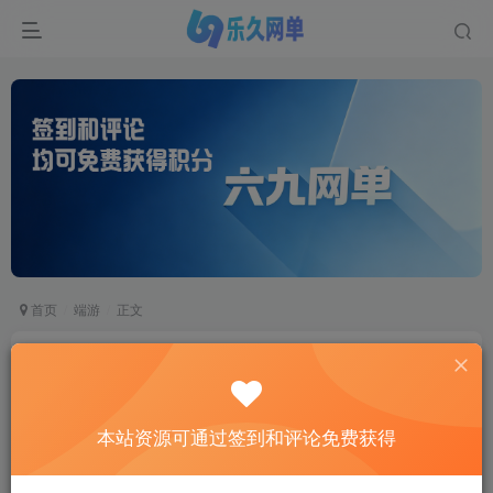
首页
端游
正文
六九网单剑灵单机版第二版一键端 3D剣靈BNS单
机局域网捏脸包赠送MOD网单
六九网单
本站资源可通过签到和评论免费获得
关注
私信
2个月前更新
1
2524
972