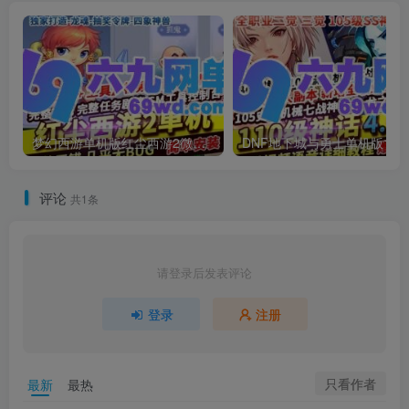
梦幻西游单机版红尘西游2微变独家打造龙魂抽奖令牌四象神兽
DNF地下城与勇士单机
评论
共1条
请登录后发表评论
登录
注册
只看作者
最新
最热