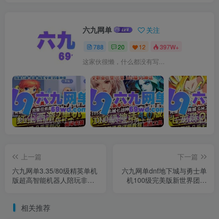
六九网单
关注
788
20
12
397W+
这家伙很懒，什么都没有写...
梦幻西游单机版红尘西游2微变独家打造龙魂抽奖令牌四象神兽
DNF地下城与勇士单机版110级神话版4.0全主线任务龙之庭院机械七战神实验室
上一篇
下一篇
六九网单3.35/80级精英单机
六九网单dnf地下城与勇士单
版超高智能机器人陪玩非网
机100级完美版新世界团本
易魔兽世界
三觉网单
相关推荐