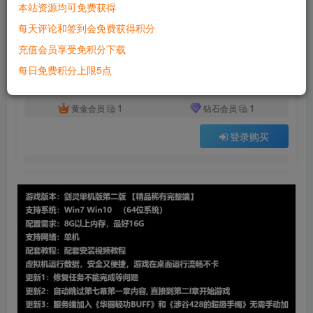
本站资源均可免费获得
付费资源
已售 5687
每天评论和签到会免费获得积分
六九网单剑灵单机版第二版一键端 3D剣靈BNS单机局域网捏脸包赠送MOD网单
充值会员享受免积分下载
此内容为付费资源，请付费后查看
500
每日免费积分上限5点
积分
1
1
黄金会员
钻石会员
登录购买