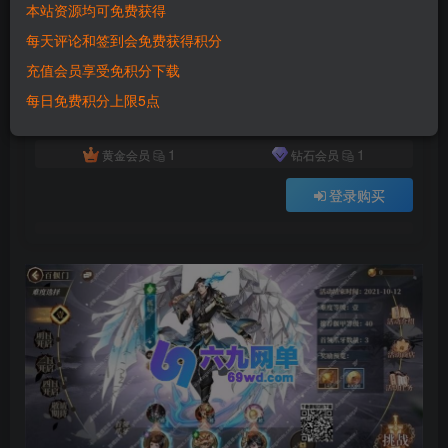
本站资源均可免费获得
付费资源
已售 4760
每天评论和签到会免费获得积分
六九网单古剑奇谭木语人手游单机版gm后台无限刷金梭物品装备
充值会员享受免积分下载
此内容为付费资源，请付费后查看
500
每日免费积分上限5点
积分
1
1
黄金会员
钻石会员
登录购买