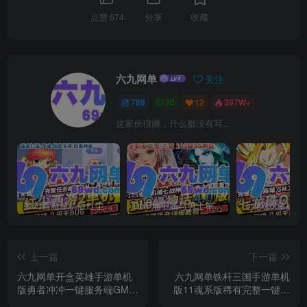
点赞
574
分享
收藏
六九网单
关注
788
20
12
397W+
这家伙很懒，什么都没有写...
梦幻西游单机版红尘西游2微变独家打造龙魂抽奖令牌四象神兽
DNF地下城与勇士单机版110级神话版4.0全主线任务龙之庭院机械七战神实验室
上一篇
下一篇
六九网单开盒英雄手游单机
六九网单铁杆三国手游单机
版勇者冲冲一键服务端GM模
版11魂系版稀有完整一键服
式无限刷
务端GM后台