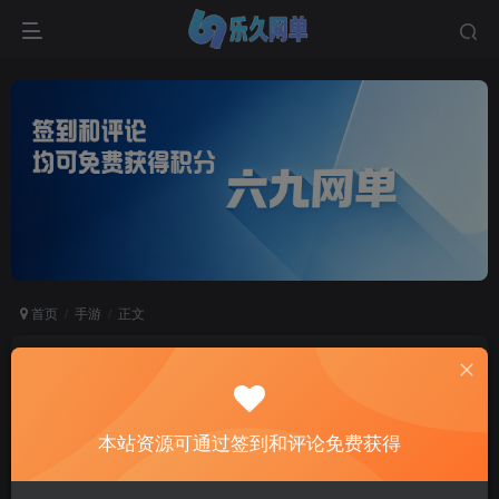
首页
手游
正文
六九网单古剑奇谭木语人手游单机版gm后台无限
刷金梭物品装备
六九网单
本站资源可通过签到和评论免费获得
关注
私信
2个月前更新
2
583
574