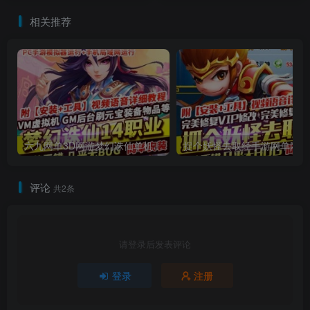
相关推荐
六九网单3D网游梦幻诛仙单机版14职业回合手游完整一键端GM刷元宝金钱物品
捉
评论
共2条
请登录后发表评论
登录
注册