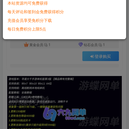
本站资源均可免费获得
付费资源
已售 2742
每天评论和签到会免费获得积分
六九网单寻道大千手游单机版第3版魔道修仙萧炎Gm后台开箱无限资源
充值会员享受免积分下载
此内容为付费资源，请付费后查看
500
每日免费积分上限5点
积分
1
1
黄金会员
钻石会员
登录购买