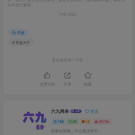
站长进行删除。
THE END
手游
# 寻道大千
喜欢就支持一下吧
点赞
938
分享
收藏
六九网单
关注
788
20
12
397W+
这家伙很懒，什么都没有写...