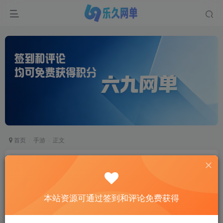
首页
手游
正文
六九网单寻道大千手游单机版第3版魔道修仙萧炎
Gm后台开箱无限资源
六九网单
本站资源可通过签到和评论免费获得
关注
私信
2个月前更新
3
7794
938