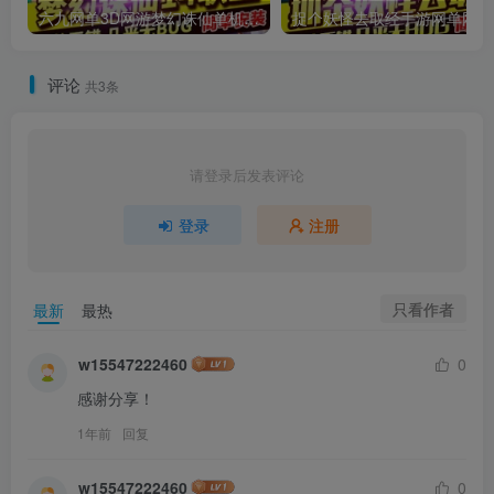
六九网单3D网游梦幻诛仙单机版14职业回合手游完整一键端GM刷元宝金钱物品
捉
评论
共3条
请登录后发表评论
登录
注册
只看作者
最新
最热
w15547222460
0
感谢分享！
1年前
回复
w15547222460
0