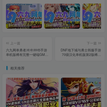
梦幻西游单机版红尘西游2微变独家打造龙魂抽奖令牌四象神兽
DNF地下城与勇士单机版110级神话版4.0全主线任务龙之庭院机械七战神实验室
上一篇
下一篇
六九网单勇者冲冲冲H5手游
DNF地下城与勇士韩服手游
单机版稀有完整一键端GM后
70级汉化单机版第2版稀有
台刷钻石道具
完整一键端GM后台
相关推荐