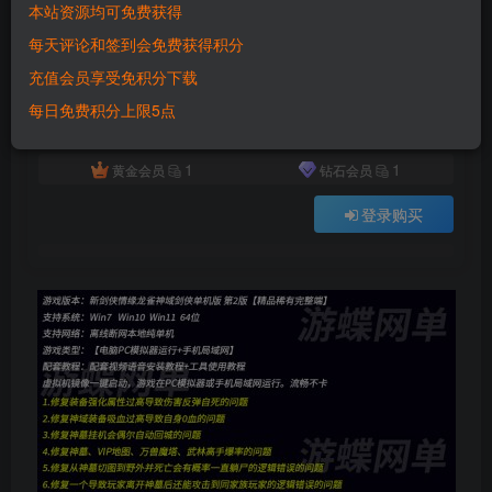
本站资源均可免费获得
付费资源
已售 2639
每天评论和签到会免费获得积分
六九网单新剑侠情缘龙雀神域剑侠手游单机版第2版稀有一键端GM网单
充值会员享受免积分下载
此内容为付费资源，请付费后查看
500
每日免费积分上限5点
积分
1
1
黄金会员
钻石会员
登录购买