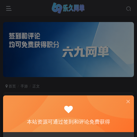
首页
手游
正文
六九网单新剑侠情缘龙雀神域剑侠手游单机版第2
版稀有一键端GM网单
六九网单
本站资源可通过签到和评论免费获得
关注
私信
2个月前更新
2
5157
570