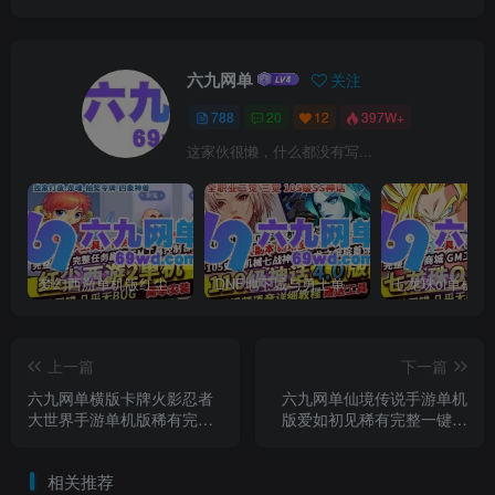
六九网单
关注
788
20
12
397W+
这家伙很懒，什么都没有写...
梦幻西游单机版红尘西游2微变独家打造龙魂抽奖令牌四象神兽
DNF地下城与勇士单机版110级神话版4.0全主线任务龙之庭院机械七战神实验室
上一篇
下一篇
六九网单横版卡牌火影忍者
六九网单仙境传说手游单机
大世界手游单机版稀有完整
版爱如初见稀有完整一键虚
一键服务端GM
拟机一键服务端GM网单
相关推荐