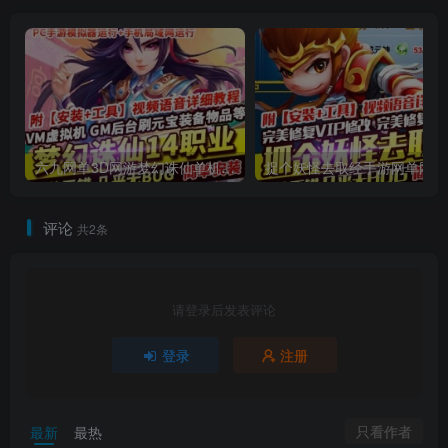
六九网单3D网游梦幻诛仙单机版14职业回合手游完整一键端GM刷元宝金钱物品
捉
评论
共2条
请登录后发表评论
登录
注册
只看作者
最新
最热